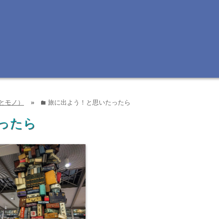
とモノ）
»
旅に出よう！と思いたったら
folder
ったら