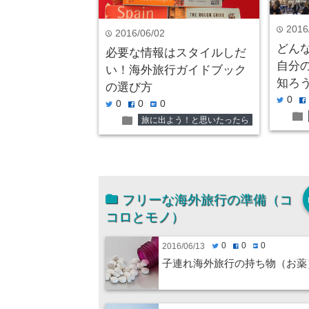
2016
time
2016/06/02
time
どん
必要な情報はスタイルしだ
自分
い！海外旅行ガイドブック
知ろ
の選び方
0
twitter
facebook
0
0
0
twitter
facebook
hatenabookmark
folder
folder
旅に出よう！と思いたったら
フリーな海外旅行の準備（コ
コロとモノ）
0
0
0
2016/06/13
twitter
facebook
hatenabookmark
子連れ海外旅行の持ち物（お薬