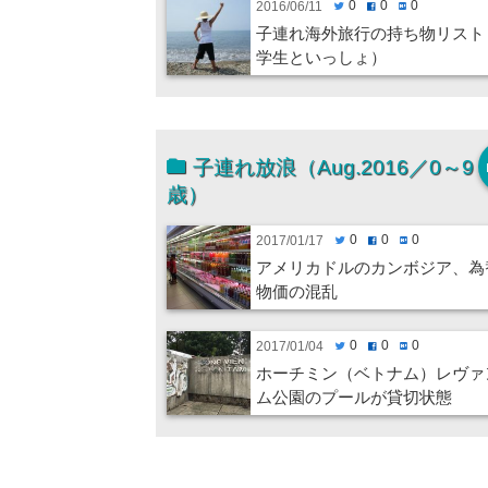
0
0
0
2016/06/11
twitter
facebook
hatenabookmark
子連れ海外旅行の持ち物リスト
学生といっしょ）
子連れ放浪（Aug.2016／0～9
歳）
0
0
0
2017/01/17
twitter
facebook
hatenabookmark
アメリカドルのカンボジア、為
物価の混乱
0
0
0
2017/01/04
twitter
facebook
hatenabookmark
ホーチミン（ベトナム）レヴァ
ム公園のプールが貸切状態