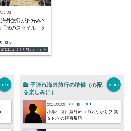
/05/01
な海外旅行がお好み？
の「旅のスタイル」を
う
0
0
hatenabookmark
旅に出よう！と思いたったら
子連れ海外旅行の準備（心配
more
more
を楽しみに）
0
0
0
2016/06/09
twitter
facebook
hatenabookmark
）
小学生連れ海外旅行の気がかり(2)異
文化への拒否反応