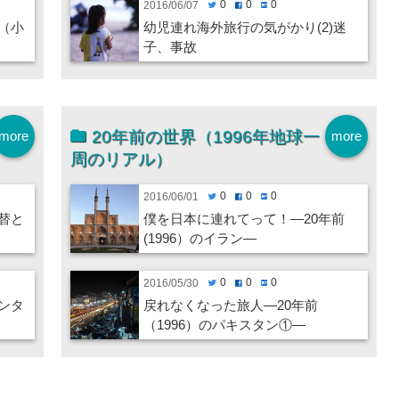
0
0
0
2016/06/07
twitter
facebook
hatenabookmark
（小
幼児連れ海外旅行の気がかり(2)迷
子、事故
20年前の世界（1996年地球一
more
more
周のリアル）
0
0
0
2016/06/01
twitter
facebook
hatenabookmark
替と
僕を日本に連れてって！―20年前
(1996）のイラン―
0
0
0
2016/05/30
twitter
facebook
hatenabookmark
ンタ
戻れなくなった旅人―20年前
（1996）のパキスタン①―