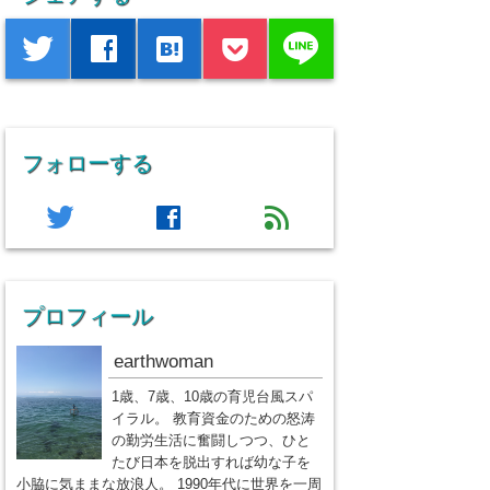
line
twitter
facebook
hatenabookmark
フォローする
twitter
facebook
feed
プロフィール
earthwoman
1歳、7歳、10歳の育児台風スパ
イラル。 教育資金のための怒涛
の勤労生活に奮闘しつつ、ひと
たび日本を脱出すれば幼な子を
小脇に気ままな放浪人。 1990年代に世界を一周