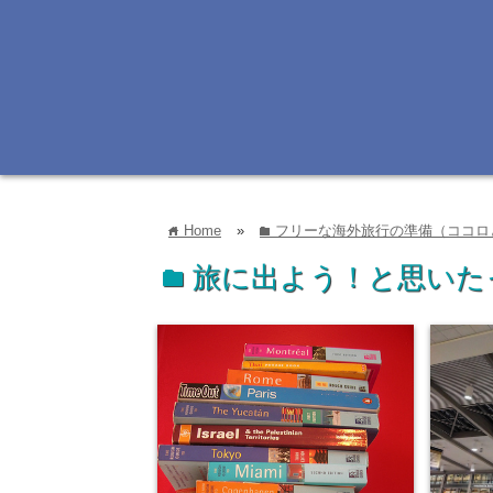
Home
»
フリーな海外旅行の準備（ココロ
home
folder
旅に出よう！と思いた
folder