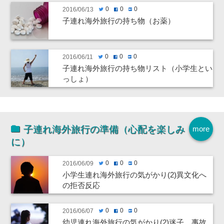
0
0
0
2016/06/13
twitter
facebook
hatenabookmark
子連れ海外旅行の持ち物（お薬）
0
0
0
2016/06/11
twitter
facebook
hatenabookmark
子連れ海外旅行の持ち物リスト（小学生とい
っしょ）
子連れ海外旅行の準備（心配を楽しみ
more
に）
0
0
0
2016/06/09
twitter
facebook
hatenabookmark
小学生連れ海外旅行の気がかり(2)異文化へ
の拒否反応
0
0
0
2016/06/07
twitter
facebook
hatenabookmark
幼児連れ海外旅行の気がかり(2)迷子、事故