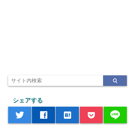
シェアする
line
twitter
facebook
hatenabookmark