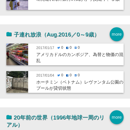
子連れ放浪（Aug.2016／0～9歳）
more
0
0
0
2017/01/17
twitter
facebook
hatenabookmark
アメリカドルのカンボジア、為替と物価の混
乱
0
0
0
2017/01/04
twitter
facebook
hatenabookmark
ホーチミン（ベトナム）レヴァンタム公園の
プールが貸切状態
20年前の世界（1996年地球一周のリ
more
アル）