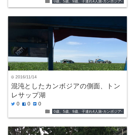
folder
0歳、5歳、9歳、子連れ4人旅-カンボジア-
2016/11/14
time
混沌としたカンボジアの側面、トン
レサップ湖
0
0
0
twitter
facebook
hatenabookmark
folder
0歳、5歳、9歳、子連れ4人旅-カンボジア-