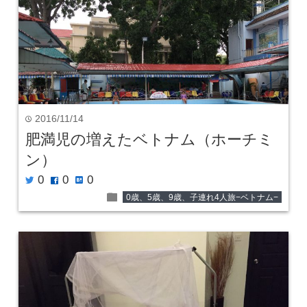
2016/11/14
time
肥満児の増えたベトナム（ホーチミ
ン）
0
0
0
twitter
facebook
hatenabookmark
folder
0歳、5歳、9歳、子連れ4人旅−ベトナム−