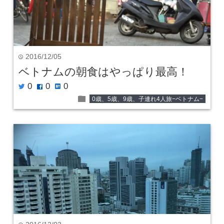
2016/12/05
time
ベトナムの朝食はやっぱり最高！
0
0
0
twitter
facebook
hatenabookmark
folder
0歳、5歳、9歳、子連れ4人旅−ベトナム−