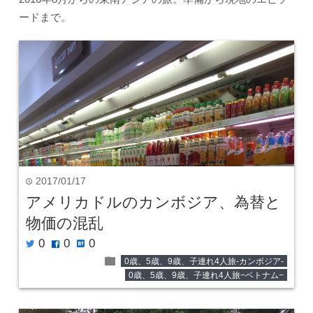
ードまで。
2017/01/17
time
アメリカドルのカンボジア、為替と
物価の混乱
0
0
0
twitter
facebook
hatenabookmark
folder
0歳、5歳、9歳、子連れ4人旅-カンボジア-
0歳、5歳、9歳、子連れ4人旅−ベトナム−