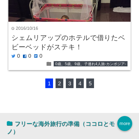
2016/10/16
time
シェムリアップのホテルで借りたベ
ビーベッドがステキ！
0
0
0
twitter
facebook
hatenabookmark
folder
0歳、5歳、9歳、子連れ4人旅-カンボジア-
1
2
3
4
5
フリーな海外旅行の準備（ココロとモ
more
ノ）