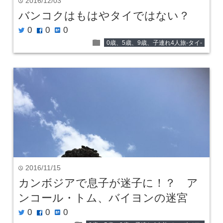
2016/12/03
time
バンコクはもはやタイではない？
0
0
0
twitter
facebook
hatenabookmark
folder
0歳、5歳、9歳、子連れ4人旅-タイ-
2016/11/15
time
カンボジアで息子が迷子に！？ ア
ンコール・トム、バイヨンの迷宮
0
0
0
twitter
facebook
hatenabookmark