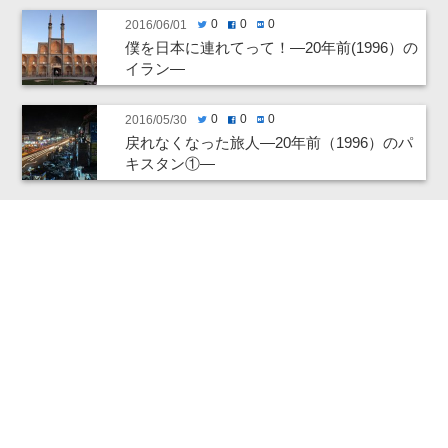
0
0
0
2016/06/01
twitter
facebook
hatenabookmark
僕を日本に連れてって！―20年前(1996）の
イラン―
0
0
0
2016/05/30
twitter
facebook
hatenabookmark
戻れなくなった旅人―20年前（1996）のパ
キスタン①―