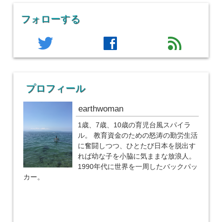
フォローする
twitter
facebook
feed
プロフィール
earthwoman
1歳、7歳、10歳の育児台風スパイラ
ル。 教育資金のための怒涛の勤労生活
に奮闘しつつ、ひとたび日本を脱出す
れば幼な子を小脇に気ままな放浪人。
1990年代に世界を一周したバックパッ
カー。