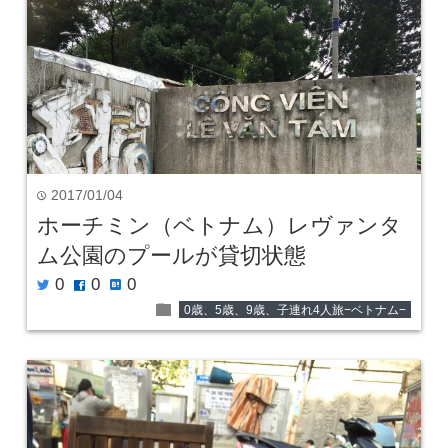
2017/01/04
time
ホーチミン（ベトナム）レヴァンタ
ム公園のプールが貸切状態
0
0
0
twitter
facebook
hatenabookmark
folder
0歳、5歳、9歳、子連れ4人旅−ベトナム−