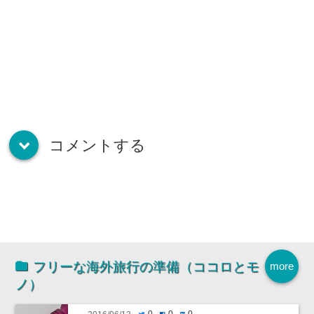
コメントする
down
フリーな海外旅行の準備（ココロとモ
more
ノ）
0
0
0
twitter
facebook
hatenabookmark