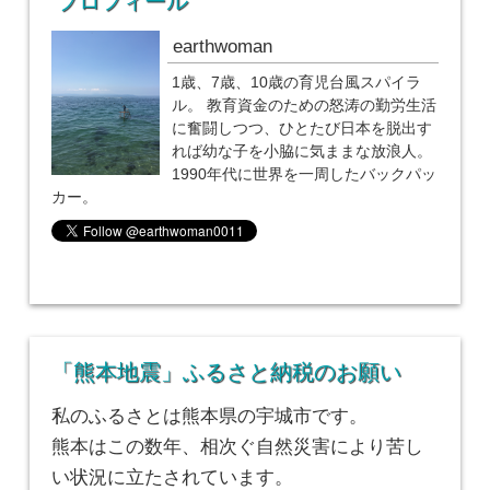
プロフィール
earthwoman
1歳、7歳、10歳の育児台風スパイラ
ル。 教育資金のための怒涛の勤労生活
に奮闘しつつ、ひとたび日本を脱出す
れば幼な子を小脇に気ままな放浪人。
1990年代に世界を一周したバックパッ
カー。
「熊本地震」ふるさと納税のお願い
私のふるさとは熊本県の宇城市です。
熊本はこの数年、相次ぐ自然災害により苦し
い状況に立たされています。