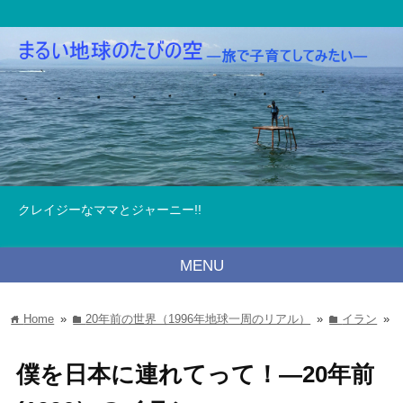
クレイジーなママとジャーニー!!
MENU
Home
»
20年前の世界（1996年地球一周のリアル）
»
イラン
»
home
folder
folder
僕を日本に連れてって！―20年前