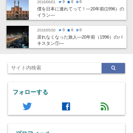
0
0
0
2016/06/01
twitter
facebook
hatenabookmark
僕を日本に連れてって！―20年前(1996）の
イラン―
0
0
0
2016/05/30
twitter
facebook
hatenabookmark
戻れなくなった旅人―20年前（1996）のパ
キスタン①―
フォローする
twitter
facebook
feed