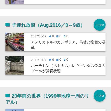
子連れ放浪（Aug.2016／0～9歳）
more
0
0
0
2017/01/17
twitter
facebook
hatenabookmark
アメリカドルのカンボジア、為替と物価の混
乱
0
0
0
2017/01/04
twitter
facebook
hatenabookmark
ホーチミン（ベトナム）レヴァンタム公園の
プールが貸切状態
20年前の世界（1996年地球一周のリ
more
アル）