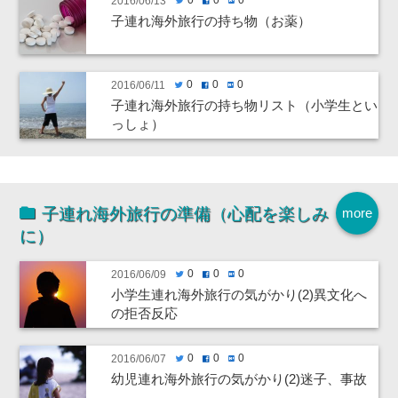
2016/06/13
子連れ海外旅行の持ち物（お薬）
0
0
0
2016/06/11
twitter
facebook
hatenabookmark
子連れ海外旅行の持ち物リスト（小学生とい
っしょ）
子連れ海外旅行の準備（心配を楽しみ
more
に）
0
0
0
2016/06/09
twitter
facebook
hatenabookmark
小学生連れ海外旅行の気がかり(2)異文化へ
の拒否反応
0
0
0
2016/06/07
twitter
facebook
hatenabookmark
幼児連れ海外旅行の気がかり(2)迷子、事故