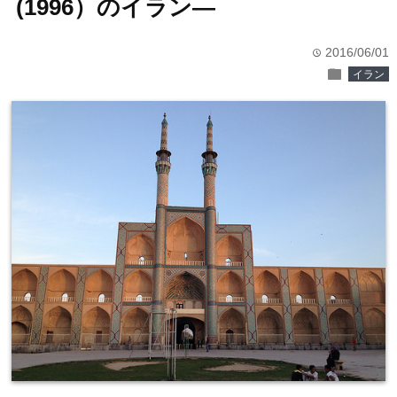
(1996）のイラン―
2016/06/01
time
folder
イラン